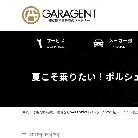
サービス
メーカー別
夏こそ乗りたい！ポルシェ
町田で輸入車の修理・整備ならGARAGENT｜ベンツ・BMW対応
>
コラム
>
夏
2020年05月29日