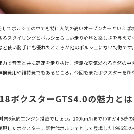
てポルシェの中でも特に人気の高いオープンカーといえばポルシ
あるスタイリングとポルシェらしい走り心地と楽しさを与えて
能など使い勝手にも優れたところが他のポルシェにない特徴です
速力で音楽と共に高速を走り抜け、清涼な空気溢れる自然の中
車検費用や維持費でもあるところ。今回もまたボクスターを所
8ボクスターGTS4.0の魅力とは
向6気筒エンジン搭載でしょう。100km/hまでわずか4.5秒の
を実現したボクスター。新世代ポルシェとして登場した1996年の