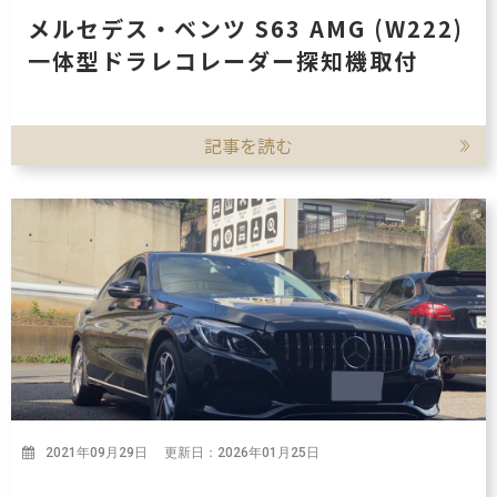
メルセデス・ベンツ S63 AMG (W222)
一体型ドラレコレーダー探知機取付
記事を読む
2021年09月29日 更新日：2026年01月25日