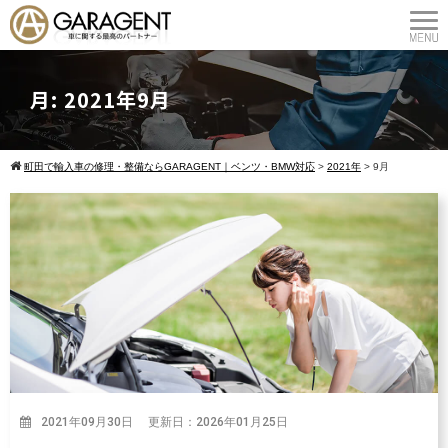
月:
2021年9月
町田で輸入車の修理・整備ならGARAGENT｜ベンツ・BMW対応
>
2021年
>
9月
2021年09月30日 更新日：2026年01月25日