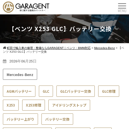
【ベンツ X253 GLC】バッテリー交換
町田で輸入車の修理・整備ならGARAGENT｜ベンツ・BMW対応
>
Mercedes-Benz
>
【ベ
ンツ X253 GLC】バッテリー交換
2026年06月25日
Mercedes-Benz
AGMバッテリー
GLC
GLCバッテリー交換
GLC修理
X253
X253修理
アイドリングストップ
バッテリー上がり
バッテリー交換