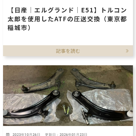
【日産｜エルグランド｜E51】トルコン
太郎を使用したATFの圧送交換（東京都
稲城市）
記事を読む
2023年10月26日 更新日：2026年01月23日