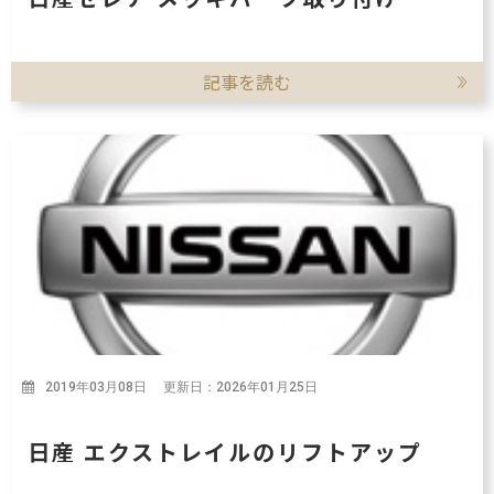
記事を読む
2019年03月08日 更新日：2026年01月25日
日産 エクストレイルのリフトアップ