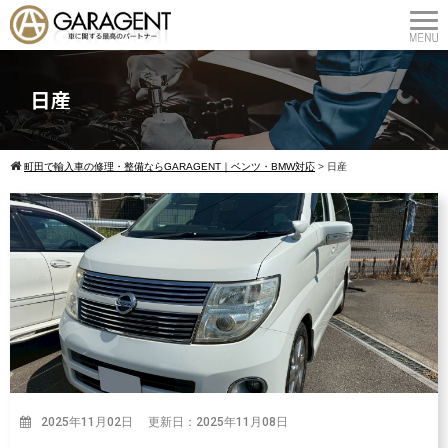
日産
町田で輸入車の修理・整備ならGARAGENT｜ベンツ・BMW対応
>
日産
2025年11月02日 更新日：2025年11月08日