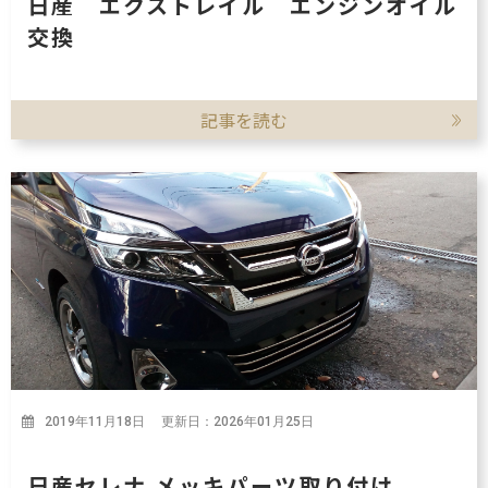
日産 エクストレイル エンジンオイル
交換
記事を読む
2019年11月18日 更新日：2026年01月25日
日産セレナ メッキパーツ取り付け