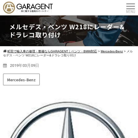
メルセデス・ベンツ W218にレーダー&
ドラレコ取り付け
町田で輸入車の修理・整備ならGARAGENT｜ベンツ・BMW対応
>
Mercedes-Benz
>
メル
セデス・ベンツ W218にレーダー&ドラレコ取り付け
2019年03月09日
Mercedes-Benz