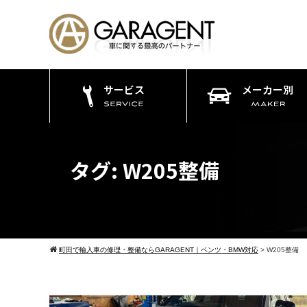
サービス
メーカー別
タグ:
W205整備
町田で輸入車の修理・整備ならGARAGENT｜ベンツ・BMW対応
>
W205整備