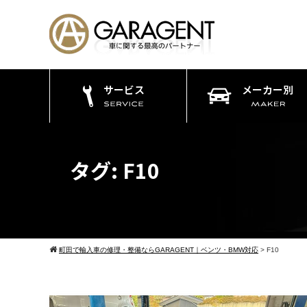
サービス
メーカー別
タグ:
F10
町田で輸入車の修理・整備ならGARAGENT｜ベンツ・BMW対応
>
F10