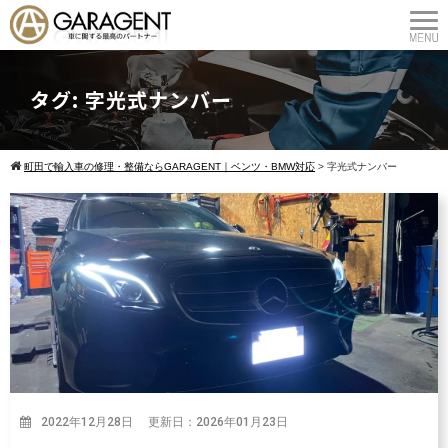
タグ:
字光式ナンバー
町田で輸入車の修理・整備ならGARAGENT｜ベンツ・BMW対応
>
字光式ナンバー
2022年12月28日 更新日：2026年01月23日