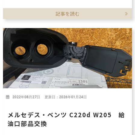
記事を読む
2022年08月27日 更新日：2026年01月24日
メルセデス・ベンツ C220d W205 給
油口部品交換