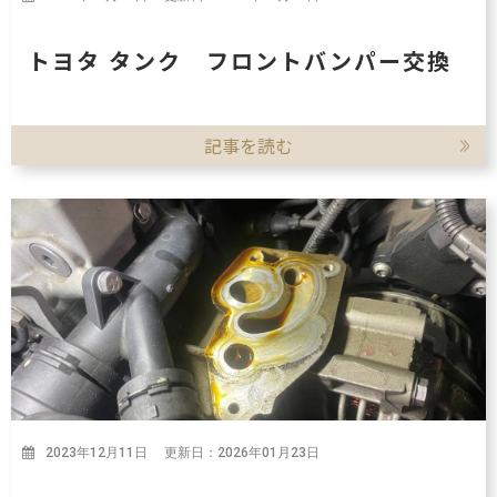
トヨタ タンク フロントバンパー交換
記事を読む
2023年12月11日 更新日：2026年01月23日