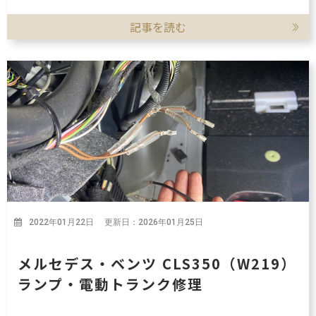
記事を読む
2022年01月22日 更新日：2026年01月25日
メルセデス・ベンツ CLS350（W219）
ランプ・電動トランク修理