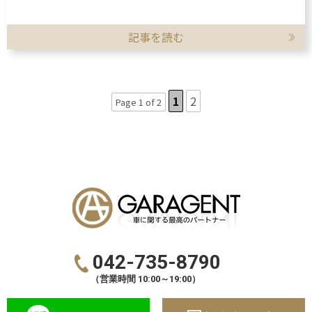
記事を読む
1
2
Page 1 of 2
042-735-8790
（営業時間 10:00～19:00）