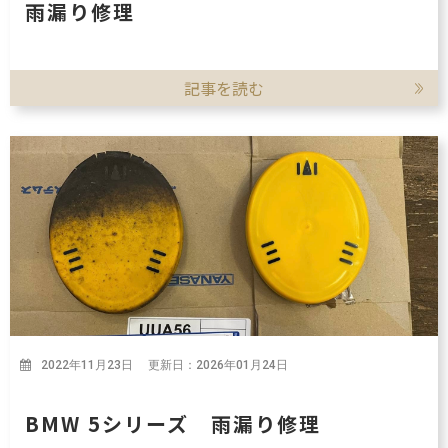
雨漏り修理
記事を読む
2022年11月23日 更新日：2026年01月24日
BMW 5シリーズ 雨漏り修理