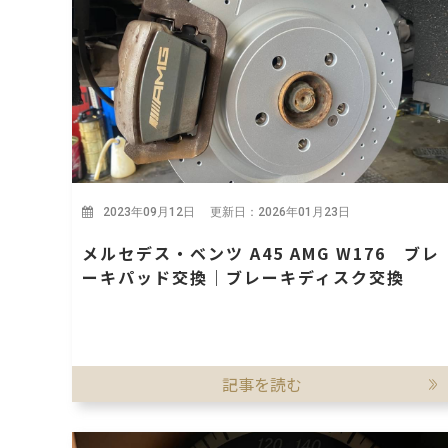
2023年09月12日 更新日：2026年01月23日
メルセデス・ベンツ A45 AMG W176 ブレ
ーキパッド交換｜ブレーキディスク交換
記事を読む