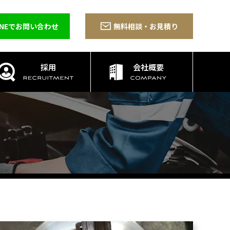
INEでお問い合わせ
無料相談・お見積り
採用
会社概要