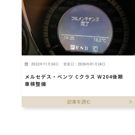
2022年11月24日 更新日：2026年01月24日
メルセデス・ベンツ Cクラス W204後期
車検整備
記事を読む