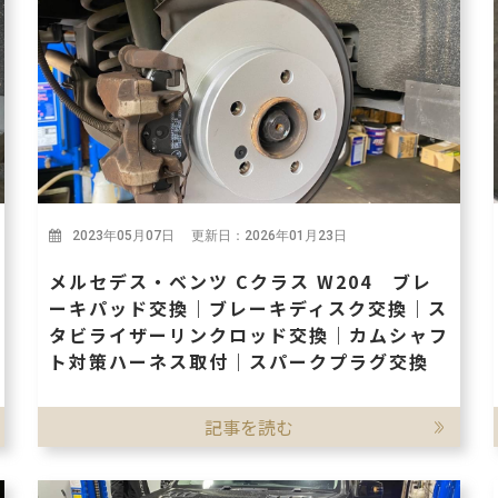
2023年05月07日 更新日：2026年01月23日
メルセデス・ベンツ Cクラス W204 ブレ
ーキパッド交換｜ブレーキディスク交換｜ス
タビライザーリンクロッド交換｜カムシャフ
ト対策ハーネス取付｜スパークプラグ交換
記事を読む