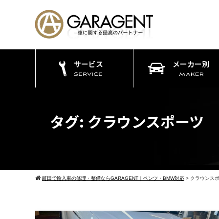
サービス
メーカー別
タグ:
クラウンスポーツ
町田で輸入車の修理・整備ならGARAGENT｜ベンツ・BMW対応
>
クラウンス