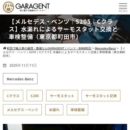
【メルセデス・ベンツ｜S205｜Cクラ
ス】水漏れによるサーモスタット交換と
車検整備（東京都町田市）
町田で輸入車の修理・整備ならGARAGENT｜ベンツ・BMW対応
>
Mercedes-Benz
>
【メ
ルセデス・ベンツ｜S205｜Cクラス】水漏れによるサーモスタット交換と車検整備（東京都町
田市）
2025年11月11日
Mercedes-Benz
Cクラス
S205
サーモスタット
サーモスタット交換
メルセデス・ベンツ
水漏れ
車検整備