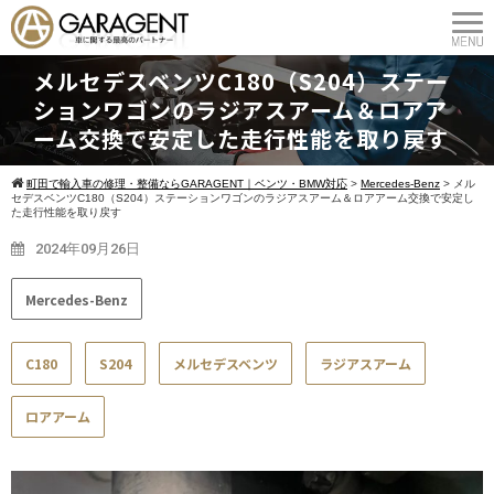
メルセデスベンツC180（S204）ステー
ションワゴンのラジアスアーム＆ロアア
ーム交換で安定した走行性能を取り戻す
町田で輸入車の修理・整備ならGARAGENT｜ベンツ・BMW対応
>
Mercedes-Benz
>
メル
セデスベンツC180（S204）ステーションワゴンのラジアスアーム＆ロアアーム交換で安定し
た走行性能を取り戻す
2024年09月26日
Mercedes-Benz
C180
S204
メルセデスベンツ
ラジアスアーム
ロアアーム