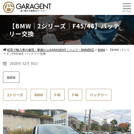
【BMW｜2シリーズ｜F45/46】バッテ
リー交換
町田で輸入車の修理・整備ならGARAGENT｜ベンツ・BMW対応
>
BMW
>
【BMW｜2シリ
ーズ｜F45/46】バッテリー交換
2025年12月15日
BMW
2シリーズ
BMW
F45
F46
バッテリー