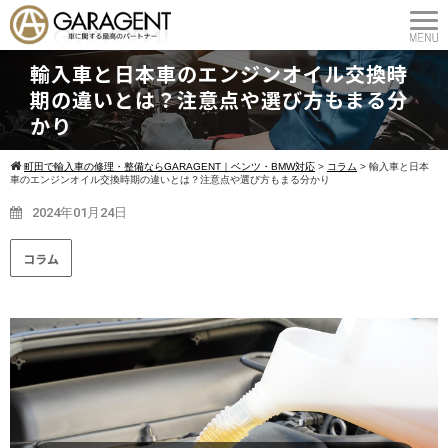
輸入車と日本車のエンジンオイル交換時
期の違いとは？注意点や選び方もまる分
かり
町田で輸入車の修理・整備ならGARAGENT｜ベンツ・BMW対応
>
コラム
>
輸入車と日本
車のエンジンオイル交換時期の違いとは？注意点や選び方もまる分かり
2024年01月24日
コラム