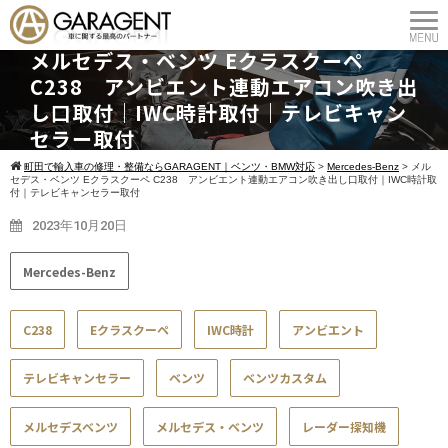
メルセデス・ベンツ Eクラスクーペ
C238 アンビエント連動エアコン吹き出
し口取付｜IWC時計取付｜テレビキャン
セラー取付
町田で輸入車の修理・整備ならGARAGENT｜ベンツ・BMW対応
>
Mercedes-Benz
>
メル
セデス・ベンツ Eクラスクーペ C238 アンビエント連動エアコン吹き出し口取付｜IWC時計取
付｜テレビキャンセラー取付
2023年10月20日
Mercedes-Benz
C238
Eクラスクーペ
IWC時計
アンビエント
テレビキャンセラー
ベンツ
ベンツカスタム
メルセデスベンツ
メルセデス・ベンツ
レーダー探知機