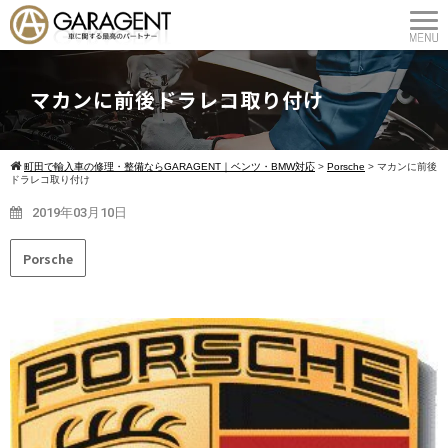
マカンに前後ドラレコ取り付け
町田で輸入車の修理・整備ならGARAGENT｜ベンツ・BMW対応
>
Porsche
>
マカンに前後
ドラレコ取り付け
2019年03月10日
Porsche