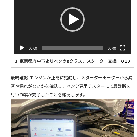
プ
レ
ー
ヤ
ー
00:00
00:00
1.
東京都府中市よりベンツRクラス、スターター交換
0:10
最終確認
: エンジンが正常に始動し、スターターモーターから異
音や漏れがないかを確認し、ベンツ専用テスターにて最診断を
行い作業が完了したことを確認します。