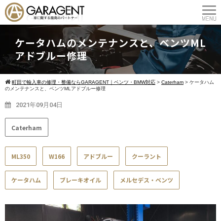
ケータハムのメンテナンスと、ベンツML
アドブルー修理
町田で輸入車の修理・整備ならGARAGENT｜ベンツ・BMW対応
>
Caterham
>
ケータハム
のメンテナンスと、ベンツMLアドブルー修理
2021年09月04日
Caterham
ML350
W166
アドブルー
クーラント
ケータハム
ブレーキオイル
メルセデス・ベンツ