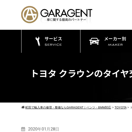
サービス
メーカー別
トヨタ クラウンのタイヤ
町田で輸入車の修理・整備ならGARAGENT｜ベンツ・BMW対応
>
TOYOTA
>
2020年01月28日