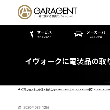
サービス
メーカー別
イヴォークに電装品の取
町田で輸入車の修理・整備ならGARAGENT｜ベンツ・BMW対応
>
LAND ROV
2020年03月12日