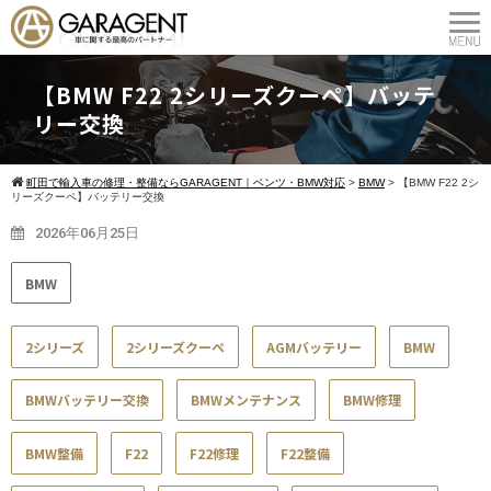
【BMW F22 2シリーズクーペ】バッテ
リー交換
町田で輸入車の修理・整備ならGARAGENT｜ベンツ・BMW対応
>
BMW
>
【BMW F22 2シ
リーズクーペ】バッテリー交換
2026年06月25日
BMW
2シリーズ
2シリーズクーペ
AGMバッテリー
BMW
BMWバッテリー交換
BMWメンテナンス
BMW修理
BMW整備
F22
F22修理
F22整備