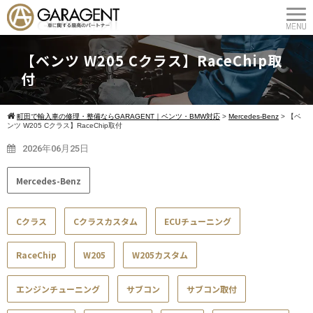
【ベンツ W205 Cクラス】RaceChip取
付
町田で輸入車の修理・整備ならGARAGENT｜ベンツ・BMW対応
>
Mercedes-Benz
>
【ベ
ンツ W205 Cクラス】RaceChip取付
2026年06月25日
Mercedes-Benz
Cクラス
Cクラスカスタム
ECUチューニング
RaceChip
W205
W205カスタム
エンジンチューニング
サブコン
サブコン取付