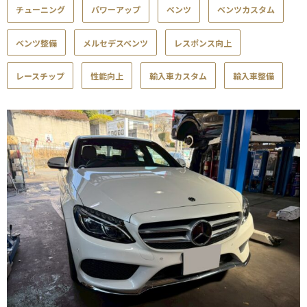
チューニング
パワーアップ
ベンツ
ベンツカスタム
ベンツ整備
メルセデスベンツ
レスポンス向上
レースチップ
性能向上
輸入車カスタム
輸入車整備