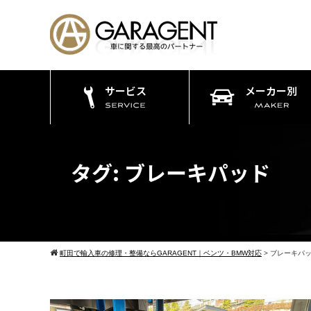
サービス
メーカー別
タグ:
ブレーキパッド
町田で輸入車の修理・整備ならGARAGENT｜ベンツ・BMW対応
>
ブレーキパ