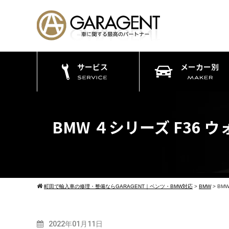
サービス
メーカー別
BMW ４シリーズ F36
町田で輸入車の修理・整備ならGARAGENT｜ベンツ・BMW対応
>
BMW
>
BM
2022年01月11日