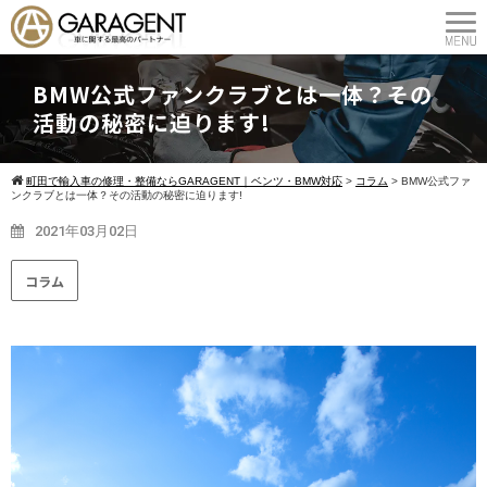
BMW公式ファンクラブとは一体？その
活動の秘密に迫ります!
町田で輸入車の修理・整備ならGARAGENT｜ベンツ・BMW対応
>
コラム
>
BMW公式ファ
ンクラブとは一体？その活動の秘密に迫ります!
2021年03月02日
コラム